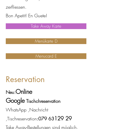
zerfliessen.
Bon Apetit! En Guete!
Take Away Karte
Menükarte D
Menucard E
Reservation
Online
Neu:
Google
Tischchreservation
WhatsApp
,Nachricht
129 29
,
Tischreservation
:079 63
Take Away-Bestellungen sind möglich.