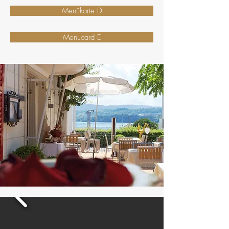
Menükarte D
Menucard E