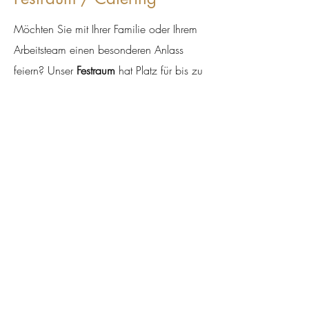
Möchten Sie mit Ihrer Familie oder Ihrem
Arbeitsteam einen besonderen Anlass
feiern? Unser
Festraum
hat Platz für bis zu
30 Personen. Bei Konsumation fallen
keine Raumkosten an!
Möchten Sie zuhause oder an einem
besonderen Ort Ihrer Familie oder Ihren
Gästen Thai Küche bieten? Ab 20
Personen liefern wir in der Region. Gerne
offerieren wir Ihnen ein
Catering
mit oder
ohne Servicepersonal.
Rufen Sie uns an (montags geschlossen)